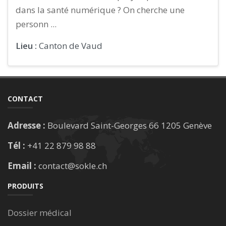
dans la santé numérique ? On cherche une
personn ...
Lieu :
Canton de Vaud
CONTACT
Adresse :
Boulevard Saint-Georges 66 1205 Genève
Tél :
+41 22 879 98 88
Email :
contact@sokle.ch
PRODUITS
Dossier médical